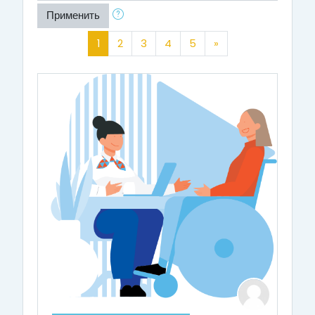
Применить
(текущая)
Далее
1
2
3
4
5
»